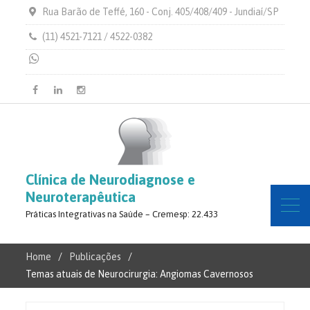
Rua Barão de Teffé, 160 - Conj. 405/408/409 - Jundiaí/SP
(11) 4521-7121 / 4522-0382
Facebook
Linkedin
Instagram
Clínica de Neurodiagnose e
Neuroterapêutica
Práticas Integrativas na Saúde – Cremesp: 22.433
Home
Publicações
Temas atuais de Neurocirurgia: Angiomas Cavernosos