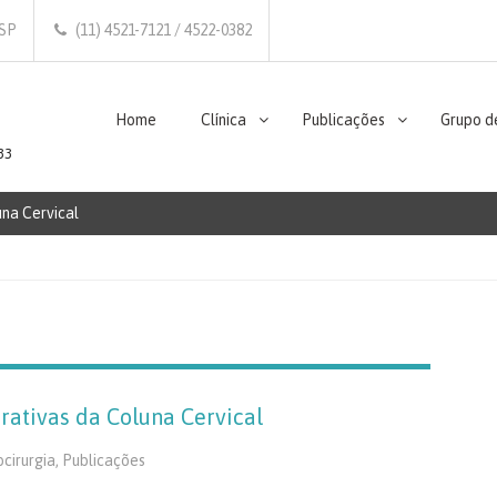
/SP
(11) 4521-7121 / 4522-0382
Home
Clínica
Publicações
Grupo d
33
na Cervical
ativas da Coluna Cervical
cirurgia
,
Publicações