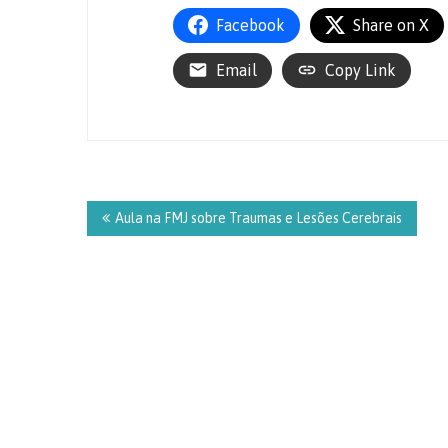
Facebook
Share on X
Email
Copy Link
Navegação
de
Aula na FMJ sobre Traumas e Lesões Cerebrais
Post