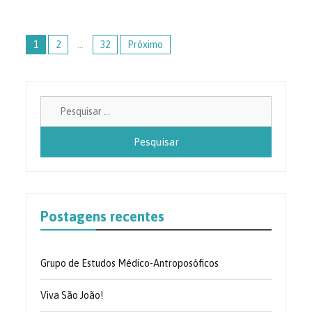
Paginação
1
2
…
32
Próximo
de
posts
Pesquisa
por:
Postagens recentes
Grupo de Estudos Médico-Antroposóficos
Viva São João!