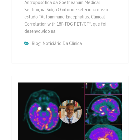
Antroposófica da Goetheanum Medical
Section, na Suíça.O informe seleciona nosso
estudo “Autoimmune Encephalitis: Clinical
Correlation with 18F-FDG PET/CT”, que foi
desenvolvido na…
Blog
,
Noticiário Da Clínica