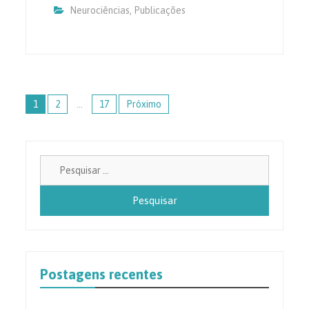
Neurociências
,
Publicações
Paginação
1
2
…
17
Próximo
de
posts
Pesquisa
por:
Postagens recentes