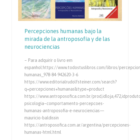
Percepciones humanas bajo la
mirada de la antroposofía y de las
neurociencias
– Para adquirir o livro em
espanhol:https://www.todostuslibros.com/libros/percepcio
humanas_978-84-942620-3-6
https://www.editorialrudolfsteiner.com/search?
q=percepciones+humanas&type=product
https://www.antroposofica.com.br/prod,idloja,472,idproduto
psicologia–comportamento-percepcoes-
humanas-antroposofia-e-neurociencias—
mauricio-baldissin
https://antroposofica.com.ar/argentina/percepciones-
humanas-html.html