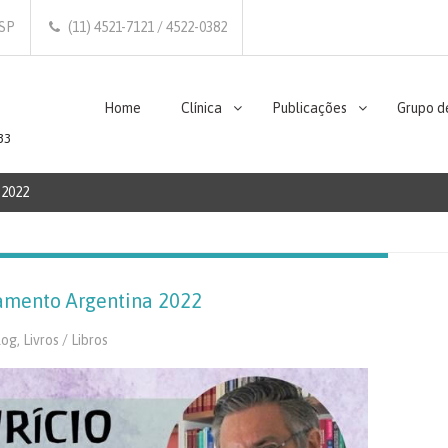
/SP
(11) 4521-7121 / 4522-0382
Home
Clínica
Publicações
Grupo d
33
 2022
çamento Argentina 2022
log
,
Livros / Libros