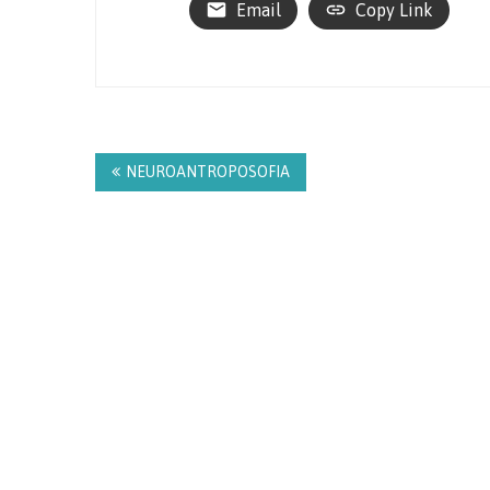
Email
Copy Link
Navegação
de
NEUROANTROPOSOFIA
Post