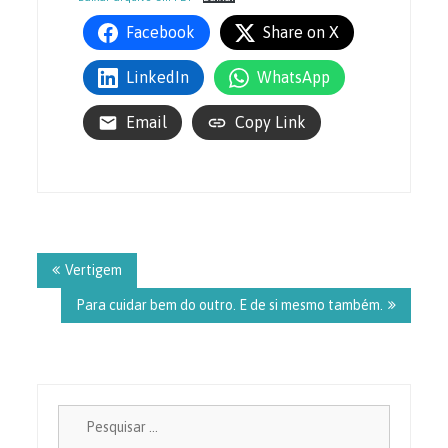
Facebook
Share on X
LinkedIn
WhatsApp
Email
Copy Link
Navegação
de
Vertigem
Post
Para cuidar bem do outro. E de si mesmo também.
Pesquisa
por: