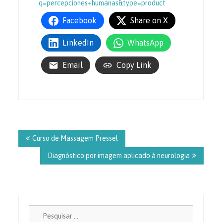
q=percepciones+humanas&type=product
Facebook
Share on X
LinkedIn
WhatsApp
Email
Copy Link
Navegação
de
Curso de Massagem Pressel
Post
Diagnóstico por imagem aplicado à neurologia
Pesquisa