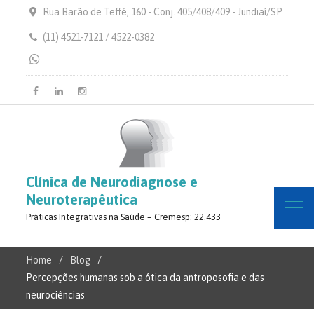
Rua Barão de Teffé, 160 - Conj. 405/408/409 - Jundiaí/SP
(11) 4521-7121 / 4522-0382
Facebook
Linkedin
Instagram
Clínica de Neurodiagnose e
Neuroterapêutica
Práticas Integrativas na Saúde – Cremesp: 22.433
Home
Blog
Percepções humanas sob a ótica da antroposofia e das
neurociências