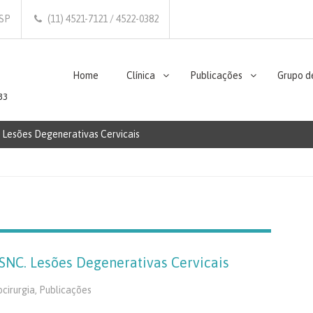
/SP
(11) 4521-7121 / 4522-0382
Home
Clínica
Publicações
Grupo d
33
Lesões Degenerativas Cervicais
SNC. Lesões Degenerativas Cervicais
cirurgia
,
Publicações