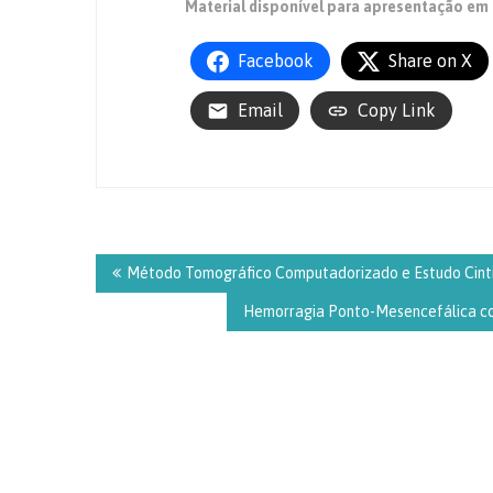
Material disponível para apresentação em 
Facebook
Share on X
Email
Copy Link
Navegação
de
Método Tomográfico Computadorizado e Estudo Cinti
Post
Hemorragia Ponto-Mesencefálica co