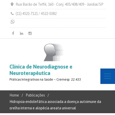
Rua Barão de Teffé, 160 - Conj. 405/408/409 - Jundiaí/SP
(11) 4521-7121 / 4522-0382
Facebook
Linkedin
Instagram
Clínica de Neurodiagnose e
Neuroterapêutica
Práticas Integrativas na Saúde – Cremesp: 22.433
Home
Publicações
Hidropsia endolinfática associada a doença autoimune da
orelha interna e alopécia areata universal