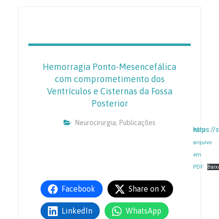
Hemorragia Ponto-Mesencefálica
com comprometimento dos
Ventrículos e Cisternas da Fossa
Posterior
Neurocirurgia
,
Publicações
https://
Abrir
arquivo
em
PDF
Baix
Facebook
Share on X
LinkedIn
WhatsApp