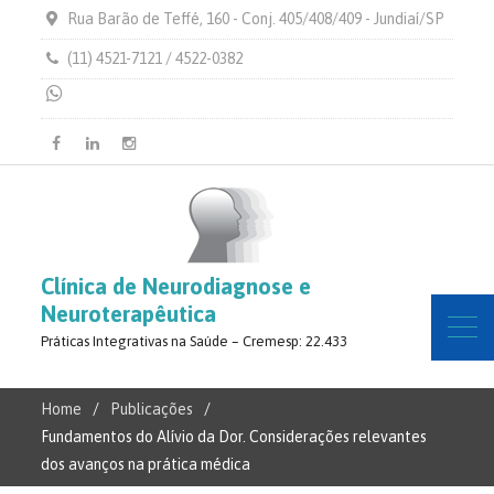
Rua Barão de Teffé, 160 - Conj. 405/408/409 - Jundiaí/SP
(11) 4521-7121 / 4522-0382
Facebook
Linkedin
Instagram
Clínica de Neurodiagnose e
Neuroterapêutica
Práticas Integrativas na Saúde – Cremesp: 22.433
Home
Publicações
Fundamentos do Alívio da Dor. Considerações relevantes
dos avanços na prática médica