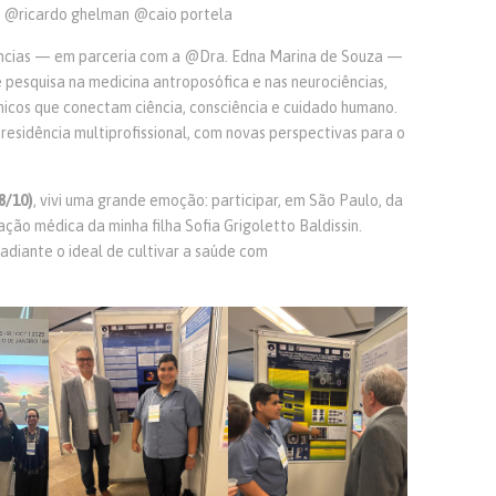
z @ricardo ghelman @caio portela
ências — em parceria com a @Dra. Edna Marina de Souza —
e pesquisa na medicina antroposófica e nas neurociências,
nicos que conectam ciência, consciência e cuidado humano.
sidência multiprofissional, com novas perspectivas para o
8/10)
, vivi uma grande emoção: participar, em São Paulo, da
ção médica da minha filha Sofia Grigoletto Baldissin.
adiante o ideal de cultivar a saúde com