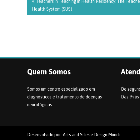
de
Teachers in Teaching in Health Residency: The Teacher
Post
Health System (SUS)
Quem Somos
Aten
Somos um centro especializado em
De segund
diagnósticos e tratamento de doenças
Das 9h às
neurológicas.
Desenvolvido por: Arts and Sites e Design Mundi