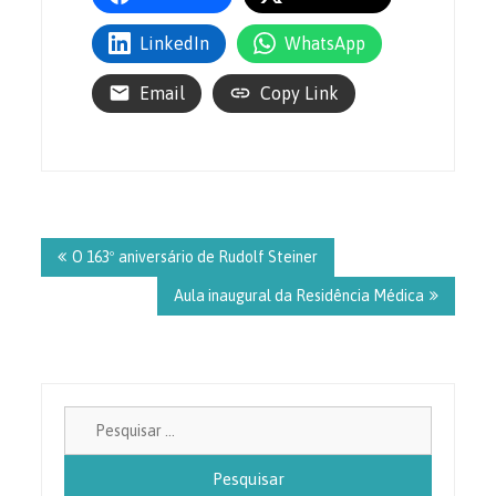
LinkedIn
WhatsApp
Email
Copy Link
Navegação
de
O 163º aniversário de Rudolf Steiner
Post
Aula inaugural da Residência Médica
Pesquisa
por: