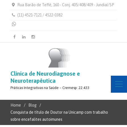
Rua Barão de Teffé, 160 - Conj. 405/408/409 - Jundiaí/SP
(11) 4521-7121 / 4522-0382
Facebook
Linkedin
Instagram
Clínica de Neurodiagnose e
Neuroterapêutica
Práticas Integrativas na Saúde – Cremesp: 22.433
Home
Blog
Conquista de título de Doutor na Unicamp com trabalho
sobre encefalites autoimunes