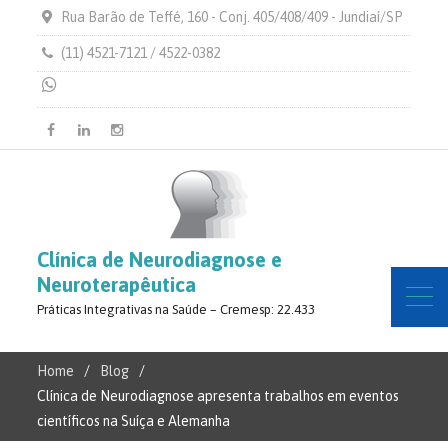
Rua Barão de Teffé, 160 - Conj. 405/408/409 - Jundiaí/SP
(11) 4521-7121 / 4522-0382
Facebook
Linkedin
Instagram
Clínica de Neurodiagnose e
Neuroterapêutica
Práticas Integrativas na Saúde – Cremesp: 22.433
Home
Blog
Clínica de Neurodiagnose apresenta trabalhos em eventos
científicos na Suíça e Alemanha