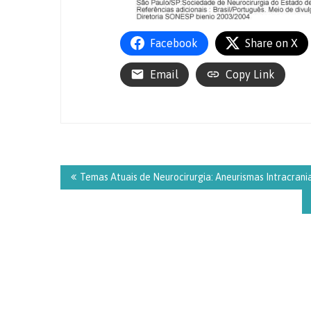
Facebook
Share on X
Email
Copy Link
Navegação
de
Temas Atuais de Neurocirurgia: Aneurismas Intracran
Post