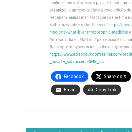
conhecimento. Aproveito para estender meu m
organizou a apresentação da nova edição do
Recebam minhas manifestações de estima e a
Saiba mais sobre o Goetheanum:
https://med
medicine/what-is-anthroposophic-medicine
e 
Antroposofia en Madrid. #percepcioneshuman
#antroposofiayneurociencia #investigacione
https://www.editorialrudolfsteiner.com/pro
_pos=1&_sid=acc6db384&_ss=r
Facebook
Share on X
Email
Copy Link
Navegação