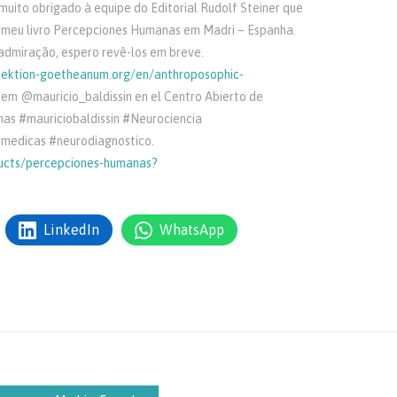
uito obrigado à equipe do Editorial Rudolf Steiner que
 meu livro Percepciones Humanas em Madri – Espanha.
dmiração, espero revê-los em breve.
sektion-goetheanum.org/en/anthroposophic-
em @mauricio_baldissin en el Centro Abierto de
as #mauriciobaldissin #Neurociencia
smedicas #neurodiagnostico.
ducts/percepciones-humanas?
LinkedIn
WhatsApp