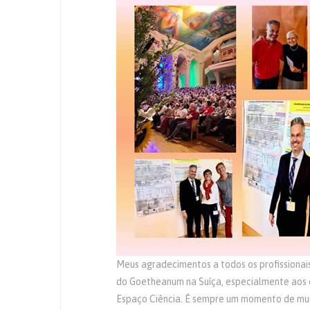
Meus agradecimentos a todos os profissiona
do Goetheanum na Suíça, especialmente aos 
Espaço Ciência. É sempre um momento de mui