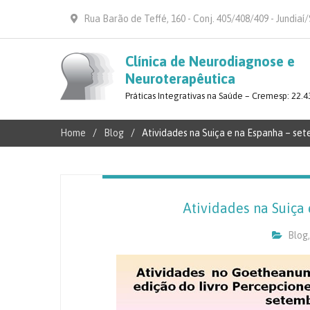
Rua Barão de Teffé, 160 - Conj. 405/408/409 - Jundiaí
Clínica de Neurodiagnose e
Neuroterapêutica
Práticas Integrativas na Saúde – Cremesp: 22.4
Home
Blog
Atividades na Suiça e na Espanha – se
Atividades na Suiça
Blog