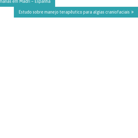
umanas em Madri – Espanha
Estudo sobre manejo terapêutico para algias craniofaciais