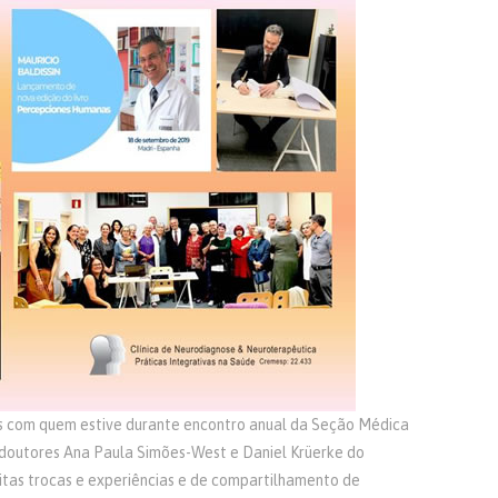
is com quem estive durante encontro anual da Seção Médica
doutores Ana Paula Simões-West e Daniel Krüerke do
tas trocas e experiências e de compartilhamento de