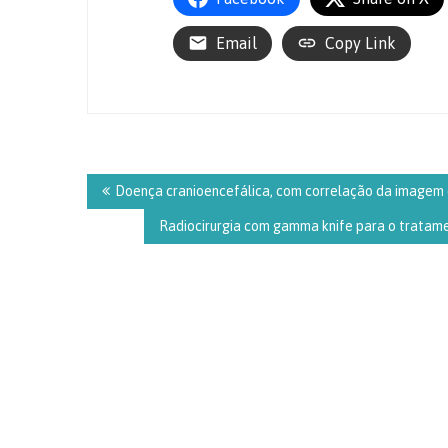
Email
Copy Link
Navegação
de
Doença cranioencefálica, com correlação da imagem 
Post
Radiocirurgia com gamma knife para o tratamen