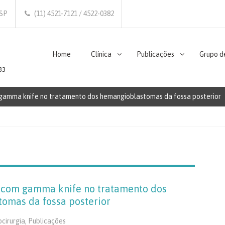
/SP
(11) 4521-7121 / 4522-0382
Home
Clínica
Publicações
Grupo d
33
m gamma knife no tratamento dos hemangioblastomas da fossa posterior
a com gamma knife no tratamento dos
omas da fossa posterior
cirurgia
,
Publicações