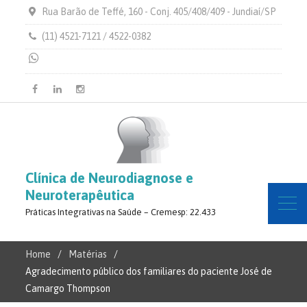
Rua Barão de Teffé, 160 - Conj. 405/408/409 - Jundiaí/SP
(11) 4521-7121 / 4522-0382
Facebook
Linkedin
Instagram
Clínica de Neurodiagnose e
Neuroterapêutica
Práticas Integrativas na Saúde – Cremesp: 22.433
Home
Matérias
Agradecimento público dos familiares do paciente José de
Camargo Thompson