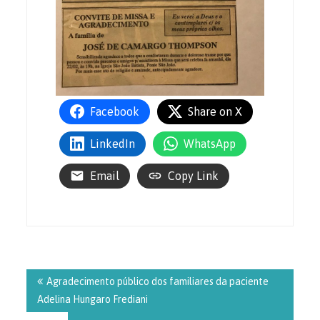
Facebook
Share on X
LinkedIn
WhatsApp
Email
Copy Link
Navegação
de
Agradecimento público dos familiares da paciente
Post
Adelina Hungaro Frediani