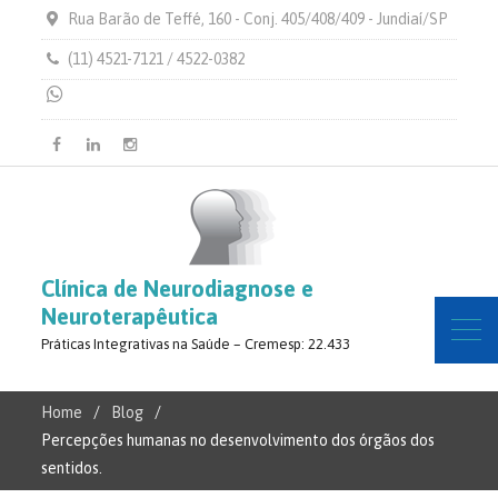
Rua Barão de Teffé, 160 - Conj. 405/408/409 - Jundiaí/SP
(11) 4521-7121 / 4522-0382
Facebook
Linkedin
Instagram
Clínica de Neurodiagnose e
Neuroterapêutica
Práticas Integrativas na Saúde – Cremesp: 22.433
Home
Blog
Percepções humanas no desenvolvimento dos órgãos dos
sentidos.