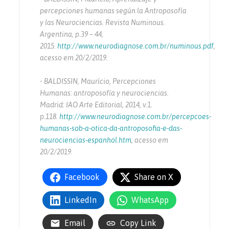
percepciones humanas según la Antroposofía
y las Neurociencias. Revista Numinous.
Argentina, p.39 – 44,
2015.
http://www.neurodiagnose.com.br/numinous.pdf
,
acesso em 20/2/2019.
• BALDISSIN, Maurício, Percepciones
Humanas: antroposofía y neurociencias.
Madrid: IAO Arte Editorial, 2014, v.1.
p.118.
http://www.neurodiagnose.com.br/percepcoes-
humanas-sob-a-otica-da-antroposofia-e-das-
neurociencias-espanhol.htm
, acesso em
20/2/2019.
Facebook
Share on X
LinkedIn
WhatsApp
Email
Copy Link