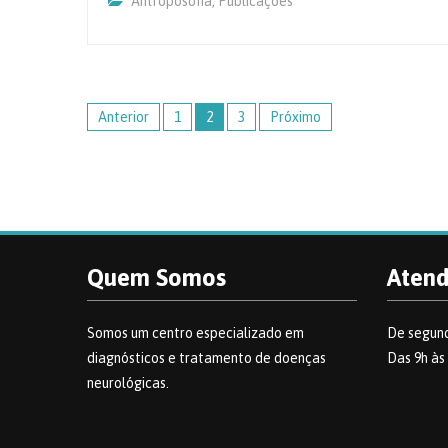
Antroposofia
,
Publicações
Paginação
de
Anterior
1
2
3
Próximo
posts
Quem Somos
Aten
Somos um centro especializado em
De segund
diagnósticos e tratamento de doenças
Das 9h às
neurológicas.