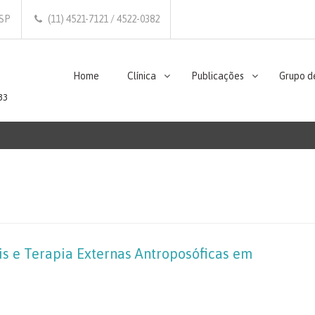
/SP
(11) 4521-7121 / 4522-0382
Home
Clínica
Publicações
Grupo d
33
eis e Terapia Externas Antroposóficas em