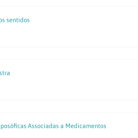
os sentidos
stra
roposóficas Associadas a Medicamentos